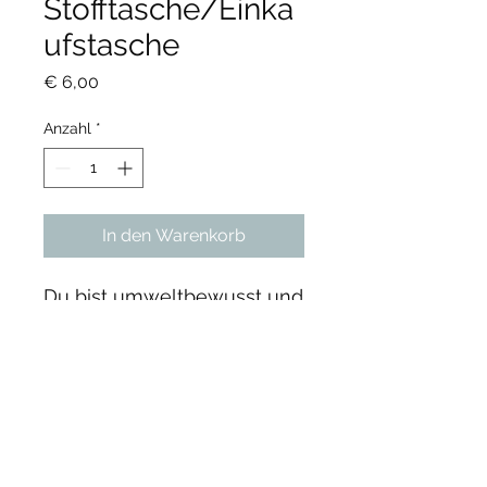
Stofftasche/Einka
ufstasche
Preis
€ 6,00
Anzahl
*
In den Warenkorb
Du bist umweltbewusst und
möchtest gerne eine
wieder verwendbare
Einkaufstasche? Dann ist
diese hier genau richtig.