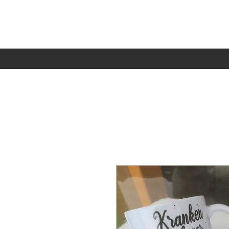
Home
Hüpfburgenverleih
Accessoires für deinen Vierbeiner